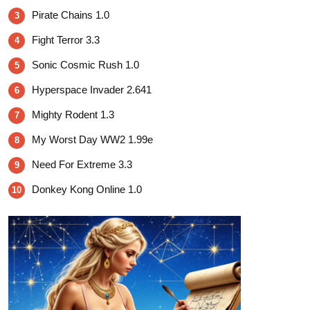
Pirate Chains 1.0
3
Fight Terror 3.3
4
Sonic Cosmic Rush 1.0
5
Hyperspace Invader 2.641
6
Mighty Rodent 1.3
7
My Worst Day WW2 1.99e
8
Need For Extreme 3.3
9
Donkey Kong Online 1.0
10