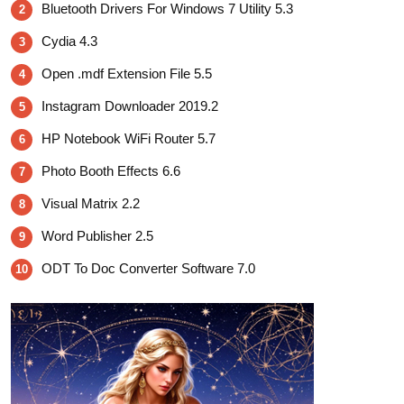
Bluetooth Drivers For Windows 7 Utility 5.3
2
Cydia 4.3
3
Open .mdf Extension File 5.5
4
Instagram Downloader 2019.2
5
HP Notebook WiFi Router 5.7
6
Photo Booth Effects 6.6
7
Visual Matrix 2.2
8
Word Publisher 2.5
9
ODT To Doc Converter Software 7.0
10