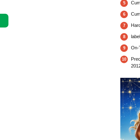
Cum
5
Cumu
6
Hard
7
labe
8
On-T
9
Prec
10
201