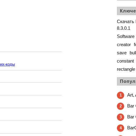
Ключе
Скачать I
8.3.0.1
Software
creator
f
save
bul
constant
рих-коды
rectangle
Попул
Art,
1
Bar 
2
Bar 
3
BarC
4