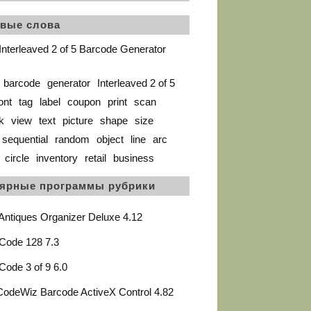
вые слова
nterleaved 2 of 5 Barcode Generator
barcode
generator
Interleaved 2 of 5
ont
tag
label
coupon
print
scan
k
view
text
picture
shape
size
sequential
random
object
line
arc
circle
inventory
retail
business
ярные программы рубрики
 Antiques Organizer Deluxe 4.12
Code 128 7.3
Code 3 of 9 6.0
odeWiz Barcode ActiveX Control 4.82