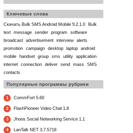
Ключевые слова
Скачать Bulk SMS Android Mobile 9.2.1.0
Bulk
text
message
sender
program
software
broadcast
advertisement
interview
alerts
promotion
campaign
desktop
laptop
android
mobile
handset
group
sms
utility
application
internet
connection
deliver
send
mass
SMS
contacts
Популярные программы рубрики
CommFort 5.60
1
FlashPioneer Video Chat 1.8
2
Jhoos Social Networking Service 1.1
3
LanTalk NET 3.7.5718
4