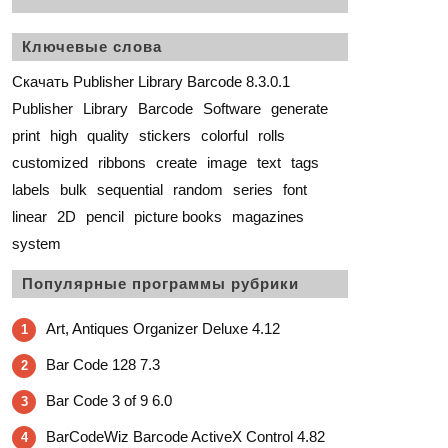
Ключевые слова
Скачать Publisher Library Barcode 8.3.0.1
Publisher
Library
Barcode
Software
generate
print
high
quality
stickers
colorful
rolls
customized
ribbons
create
image
text
tags
labels
bulk
sequential
random
series
font
linear
2D
pencil
picture books
magazines
system
Популярные программы рубрики
Art, Antiques Organizer Deluxe 4.12
1
Bar Code 128 7.3
2
Bar Code 3 of 9 6.0
3
BarCodeWiz Barcode ActiveX Control 4.82
4