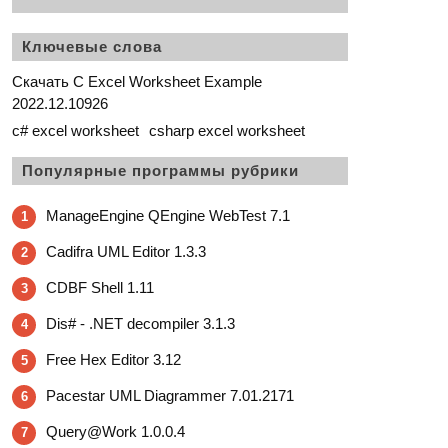
Ключевые слова
Скачать C Excel Worksheet Example
2022.12.10926
c# excel worksheet
csharp excel worksheet
Популярные программы рубрики
ManageEngine QEngine WebTest 7.1
1
Cadifra UML Editor 1.3.3
2
CDBF Shell 1.11
3
Dis# - .NET decompiler 3.1.3
4
Free Hex Editor 3.12
5
Pacestar UML Diagrammer 7.01.2171
6
Query@Work 1.0.0.4
7