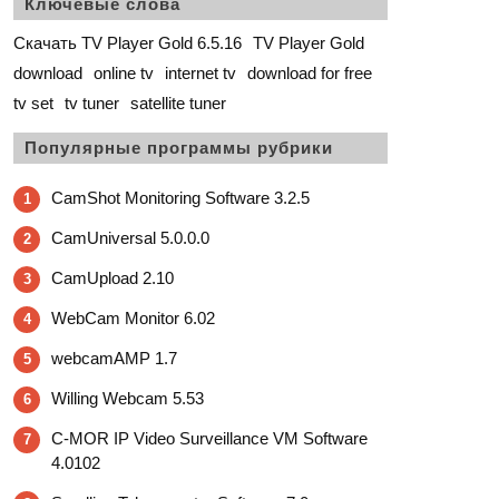
Ключевые слова
Скачать TV Player Gold 6.5.16
TV Player Gold
download
online tv
internet tv
download for free
tv set
tv tuner
satellite tuner
Популярные программы рубрики
CamShot Monitoring Software 3.2.5
1
CamUniversal 5.0.0.0
2
CamUpload 2.10
3
WebCam Monitor 6.02
4
webcamAMP 1.7
5
Willing Webcam 5.53
6
C-MOR IP Video Surveillance VM Software
7
4.0102