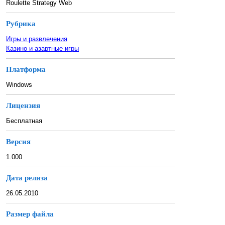
Roulette Strategy Web
Рубрика
Игры и развлечения
Казино и азартные игры
Платформа
Windows
Лицензия
Бесплатная
Версия
1.000
Дата релиза
26.05.2010
Размер файла