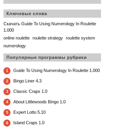
Ключевые слова
Скачать Guide To Using Numerology In Roulette
1.000
online roulette
roulette strategy
roulette system
numerology
Популярные программы рубрики
Guide To Using Numerology In Roulette 1.000
1
Bingo Liner 4.3
2
Classic Craps 1.0
3
About Littlewoods Bingo 1.0
4
Expert Lotto 5.10
5
Island Craps 1.0
6