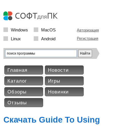
Windows
MacOS
Авторизация
Linux
Android
Регистрация
Главная
Новости
Каталог
Игры
Обзоры
Новинки
Отзывы
Скачать Guide To Using