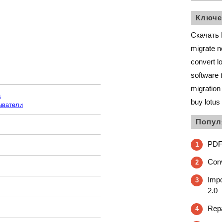
Ключе
Скачать 
migrate n
convert lo
software t
migration 
а
buy lotus 
ыватели
Попул
PDF
1
Conv
2
Impo
3
2.0
Repa
4