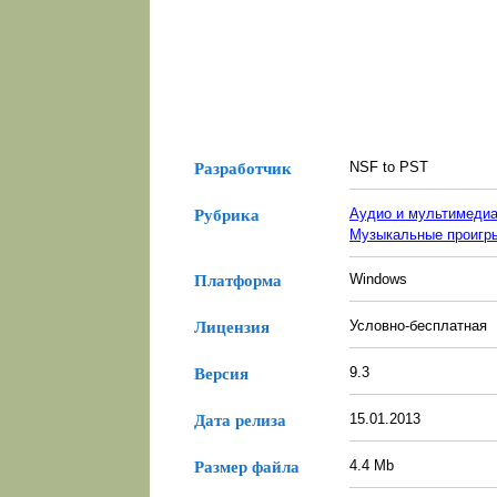
NSF to PST
Разработчик
Аудио и мультимеди
Рубрика
Музыкальные проигр
Windows
Платформа
Условно-бесплатная
Лицензия
9.3
Версия
15.01.2013
Дата релиза
4.4 Mb
Размер файла