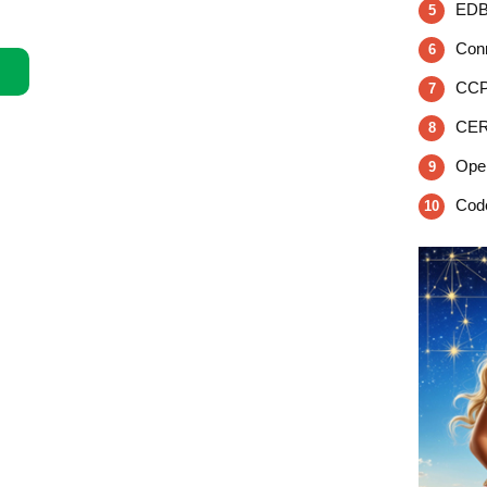
EDB
5
Conn
6
CCPl
7
CER
8
Open
9
Code
10