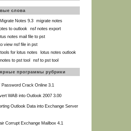
вые слова
Migrate Notes 9.3
migrate notes
otes to outlook
nsf notes export
tus notes mail file to pst
o view nsf file in pst
tools for lotus notes
lotus notes outlook
notes to pst tool
nsf to pst tool
ярные программы рубрики
 Password Crack Online 3.1
ert WAB into Outlook 2007 3.00
rting Outlook Data into Exchange Server
ir Corrupt Exchange Mailbox 4.1