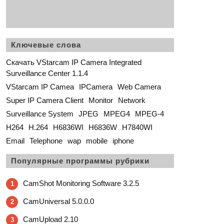
Ключевые слова
Скачать VStarcam IP Camera Integrated
Surveillance Center 1.1.4
VStarcam IP Camea
IPCamera
Web Camera
Super IP Camera Client
Monitor
Network
Surveillance System
JPEG
MPEG4
MPEG-4
H264
H.264
H6836WI
H6836W
H7840WI
Email
Telephone
wap
mobile
iphone
Популярные программы рубрики
CamShot Monitoring Software 3.2.5
1
CamUniversal 5.0.0.0
2
CamUpload 2.10
3