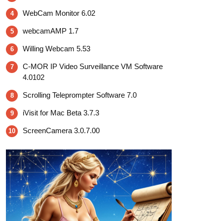
WebCam Monitor 6.02
4
webcamAMP 1.7
5
Willing Webcam 5.53
6
C-MOR IP Video Surveillance VM Software
7
4.0102
Scrolling Teleprompter Software 7.0
8
iVisit for Mac Beta 3.7.3
9
ScreenCamera 3.0.7.00
10