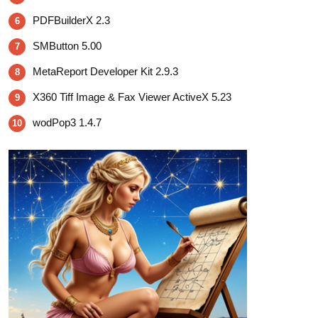
PDFBuilderX 2.3
6
SMButton 5.00
7
MetaReport Developer Kit 2.9.3
8
X360 Tiff Image & Fax Viewer ActiveX 5.23
9
wodPop3 1.4.7
10