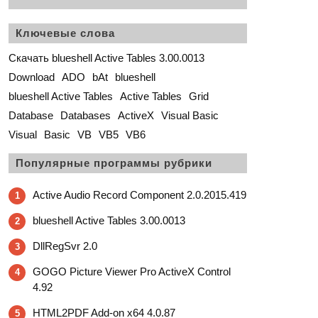
Ключевые слова
Скачать blueshell Active Tables 3.00.0013
Download
ADO
bAt
blueshell
blueshell Active Tables
Active Tables
Grid
Database
Databases
ActiveX
Visual Basic
Visual
Basic
VB
VB5
VB6
Популярные программы рубрики
Active Audio Record Component 2.0.2015.419
1
blueshell Active Tables 3.00.0013
2
DllRegSvr 2.0
3
GOGO Picture Viewer Pro ActiveX Control
4
4.92
HTML2PDF Add-on x64 4.0.87
5