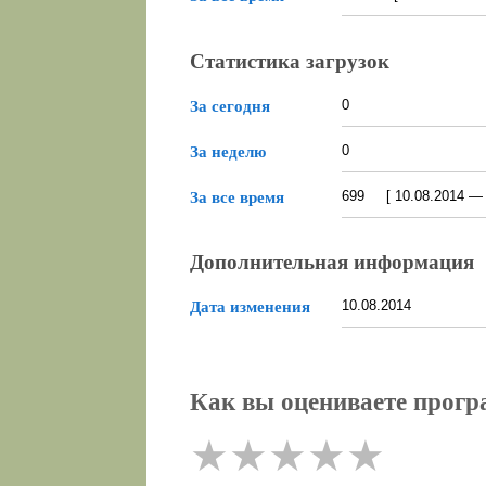
Статистика загрузок
0
За сегодня
0
За неделю
699 [ 10.08.2014 — 0
За все время
Дополнительная информация
10.08.2014
Дата изменения
Как вы оцениваете прогр
★
★
★
★
★