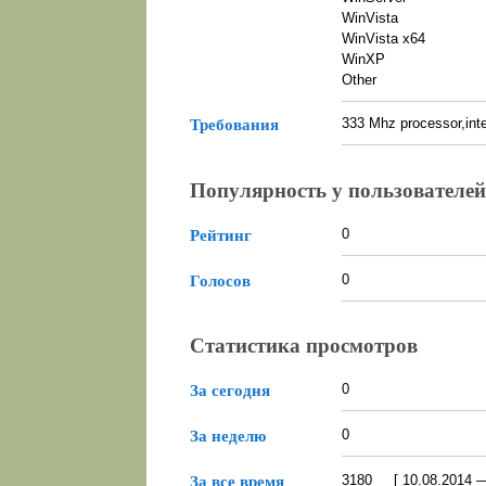
WinVista
WinVista x64
WinXP
Other
333 Mhz processor,int
Требования
Популярность у пользователей
0
Рейтинг
0
Голосов
Статистика просмотров
0
За сегодня
0
За неделю
3180 [ 10.08.2014 — 
За все время