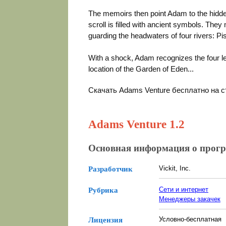
The memoirs then point Adam to the hidden
scroll is filled with ancient symbols. They
guarding the headwaters of four rivers: Pi
With a shock, Adam recognizes the four l
location of the Garden of Eden...
Скачать Adams Venture бесплатно на 
Adams Venture 1.2
Основная информация о прог
Vickit, Inc.
Разработчик
Сети и интернет
Рубрика
Менеджеры закачек
Условно-бесплатная
Лицензия