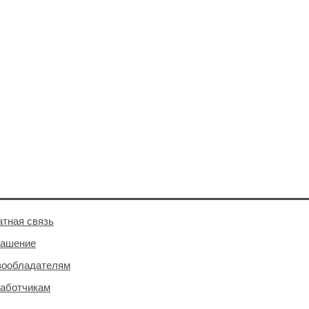
тная связь
лашение
вообладателям
аботчикам