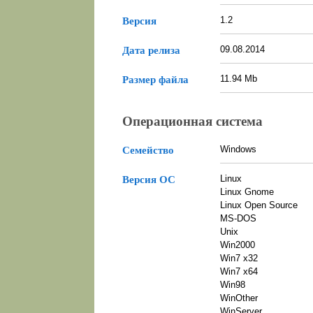
1.2
Версия
09.08.2014
Дата релиза
11.94 Mb
Размер файла
Операционная система
Windows
Семейство
Linux
Версия ОС
Linux Gnome
Linux Open Source
MS-DOS
Unix
Win2000
Win7 x32
Win7 x64
Win98
WinOther
WinServer