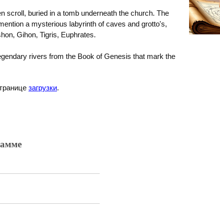
 scroll, buried in a tomb underneath the church. The
 mention a mysterious labyrinth of caves and grotto's,
shon, Gihon, Tigris, Euphrates.
egendary rivers from the Book of Genesis that mark the
странице
загрузки
.
рамме