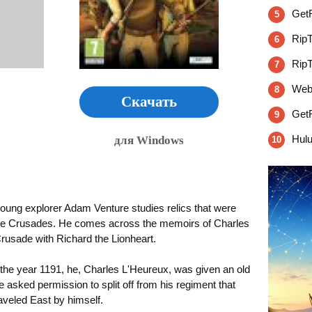
GetR
5
RipT
6
RipT
7
WebV
8
Скачать
GetF
9
Hulu
для Windows
10
young explorer Adam Venture studies relics that were
the Crusades. He comes across the memoirs of Charles
Crusade with Richard the Lionheart.
in the year 1191, he, Charles L'Heureux, was given an old
 asked permission to split off from his regiment that
aveled East by himself.