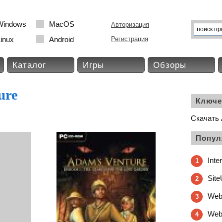
Windows
MacOS
Авторизация
inux
Android
Регистрация
Каталог
Игры
Обзоры
ure
Ключе
Скачать 
Попул
Inte
1
Site
2
Web
3
WebC
4