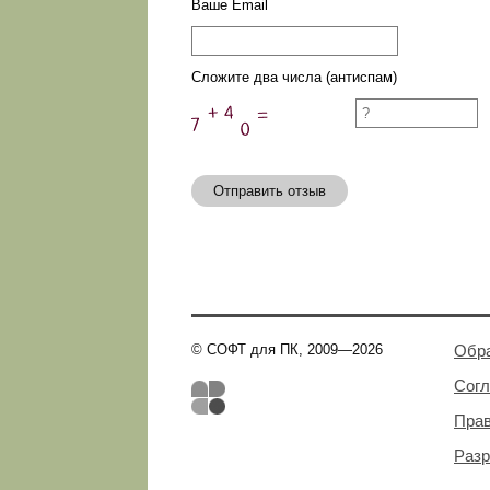
Ваше Email
Сложите два числа (антиспам)
Отправить отзыв
© СОФТ для ПК, 2009—2026
Обра
Сог
Пра
Разр