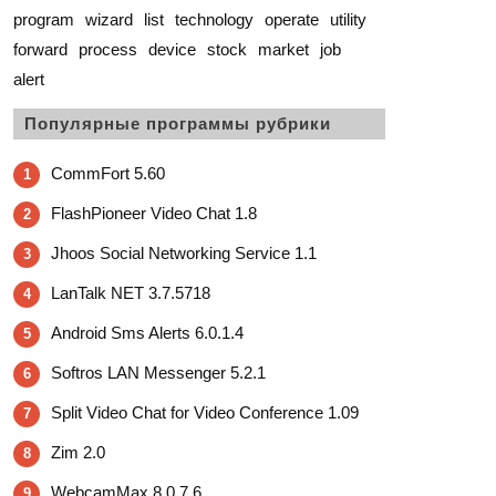
program
wizard
list
technology
operate
utility
forward
process
device
stock
market
job
alert
Популярные программы рубрики
CommFort 5.60
1
FlashPioneer Video Chat 1.8
2
Jhoos Social Networking Service 1.1
3
LanTalk NET 3.7.5718
4
Android Sms Alerts 6.0.1.4
5
Softros LAN Messenger 5.2.1
6
Split Video Chat for Video Conference 1.09
7
Zim 2.0
8
WebcamMax 8.0.7.6
9