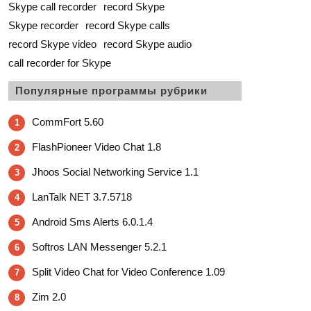
Skype call recorder
record Skype
Skype recorder
record Skype calls
record Skype video
record Skype audio
call recorder for Skype
Популярные программы рубрики
CommFort 5.60
1
FlashPioneer Video Chat 1.8
2
Jhoos Social Networking Service 1.1
3
LanTalk NET 3.7.5718
4
Android Sms Alerts 6.0.1.4
5
Softros LAN Messenger 5.2.1
6
Split Video Chat for Video Conference 1.09
7
Zim 2.0
8