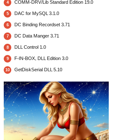
COMM-DRV/Lib Standard Edition 19.0
4
DAC for MySQL 3.1.0
5
DC Binding Recordset 3.71
6
DC Data Manger 3.71
7
DLL Control 1.0
8
F-IN-BOX, DLL Edition 3.0
9
GetDiskSerial DLL 5.10
10