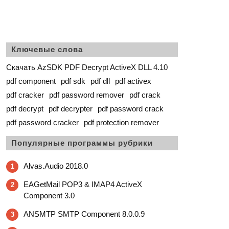
Ключевые слова
Скачать AzSDK PDF Decrypt ActiveX DLL 4.10
pdf component
pdf sdk
pdf dll
pdf activex
pdf cracker
pdf password remover
pdf crack
pdf decrypt
pdf decrypter
pdf password crack
pdf password cracker
pdf protection remover
Популярные программы рубрики
Alvas.Audio 2018.0
1
EAGetMail POP3 & IMAP4 ActiveX
2
Component 3.0
ANSMTP SMTP Component 8.0.0.9
3