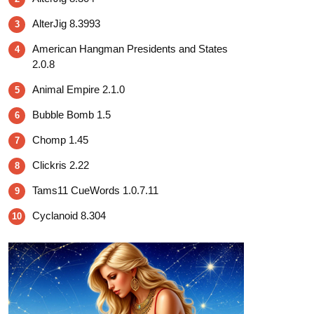
AlterJig 8.3993
3
American Hangman Presidents and States
4
2.0.8
Animal Empire 2.1.0
5
Bubble Bomb 1.5
6
Chomp 1.45
7
Clickris 2.22
8
Tams11 CueWords 1.0.7.11
9
Cyclanoid 8.304
10