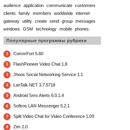
audience
application
communicate
customers
clients
family
members
worldwide
internet
gateway
utility
create
send
group
messages
windows
GSM
technology
mobile
phones
Популярные программы рубрики
CommFort 5.60
1
FlashPioneer Video Chat 1.8
2
Jhoos Social Networking Service 1.1
3
LanTalk NET 3.7.5718
4
Android Sms Alerts 6.0.1.4
5
Softros LAN Messenger 5.2.1
6
Split Video Chat for Video Conference 1.09
7
Zim 2.0
8