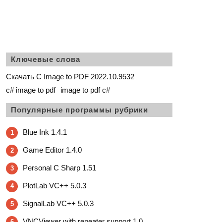
Ключевые слова
Скачать C Image to PDF 2022.10.9532
c# image to pdf
image to pdf c#
Популярные программы рубрики
Blue Ink 1.4.1
1
Game Editor 1.4.0
2
Personal C Sharp 1.51
3
PlotLab VC++ 5.0.3
4
SignalLab VC++ 5.0.3
5
VNCViewer with repeater support 1.0
6