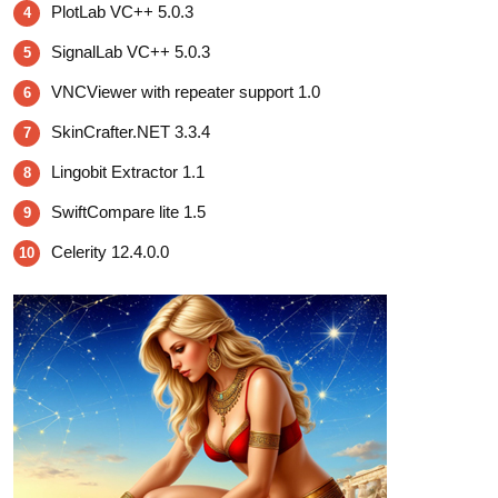
PlotLab VC++ 5.0.3
4
SignalLab VC++ 5.0.3
5
VNCViewer with repeater support 1.0
6
SkinCrafter.NET 3.3.4
7
Lingobit Extractor 1.1
8
SwiftCompare lite 1.5
9
Celerity 12.4.0.0
10