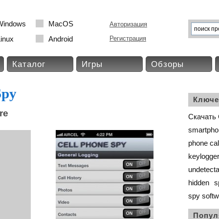
Windows
MacOS
Авторизация
inux
Android
Регистрация
Каталог
Игры
Обзоры
Spy
Ключе
re
Скачать 
smartpho
phone cal
keylogge
undetecta
hidden
s
spy softw
Попул