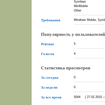
Symbian
WinMobile
Other
Windows Mobile, Symbi
Требования
Популярность у пользователей
5
Рейтинг
4
Голосов
Статистика просмотров
0
За сегодня
0
За неделю
5044 [ 27.02.2015 — 
За все время