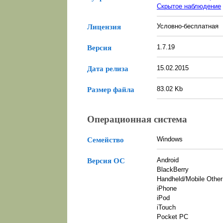
Скрытое наблюдение
Условно-бесплатная
Лицензия
1.7.19
Версия
15.02.2015
Дата релиза
83.02 Kb
Размер файла
Операционная система
Windows
Семейство
Android
Версия ОС
BlackBerry
Handheld/Mobile Other
iPhone
iPod
iTouch
Pocket PC