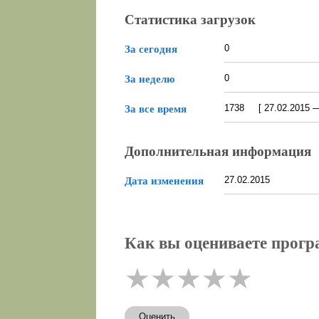
Статистика загрузок
0
За сегодня
0
За неделю
1738 [ 27.02.2015 — 
За все время
Дополнительная информация
27.02.2015
Дата изменения
Как вы оцениваете програ
★
★
★
★
★
Оценить