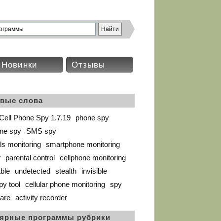
Новинки
Отзывы
вые слова
Cell Phone Spy 1.7.19
phone spy
ne spy
SMS spy
ls monitoring
smartphone monitoring
r
parental control
cellphone monitoring
ble
undetected
stealth
invisible
py tool
cellular phone monitoring
spy
are
activity recorder
ярные программы рубрики