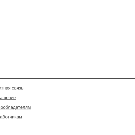
тная связь
лашение
вообладателям
аботчикам