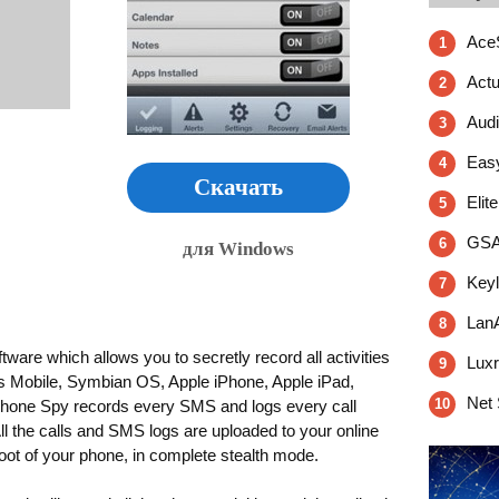
Ace
1
Actu
2
Audi
3
Eas
4
Скачать
Elit
5
GSA
6
для Windows
Keyl
7
LanA
8
ware which allows you to secretly record all activities
Luxr
9
s Mobile, Symbian OS, Apple iPhone, Apple iPad,
Net 
10
Phone Spy records every SMS and logs every call
ll the calls and SMS logs are uploaded to your online
oot of your phone, in complete stealth mode.