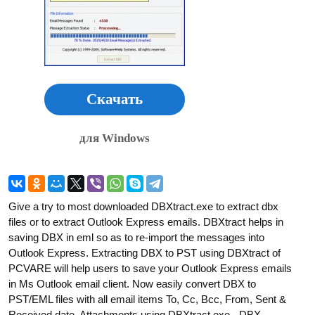
Скачать
для Windows
Give a try to most downloaded DBXtract.exe to extract dbx
files or to extract Outlook Express emails. DBXtract helps in
saving DBX in eml so as to re-import the messages into
Outlook Express. Extracting DBX to PST using DBXtract of
PCVARE will help users to save your Outlook Express emails
in Ms Outlook email client. Now easily convert DBX to
PST/EML files with all email items To, Cc, Bcc, From, Sent &
Received date, Attachments using DBXtract.exe - DBX