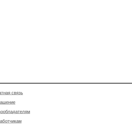
тная связь
лашение
вообладателям
аботчикам