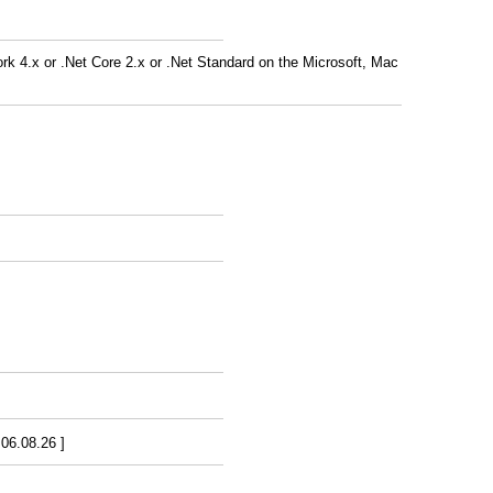
k 4.x or .Net Core 2.x or .Net Standard on the Microsoft, Mac
6.08.26 ]