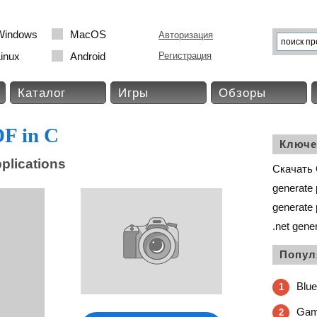
Windows
MacOS
Авторизация
inux
Android
Регистрация
Каталог
Игры
Обзоры
F in C
Ключе
pplications
Скачать 
generate 
generate 
.net gene
Попул
Blue
1
Game
2