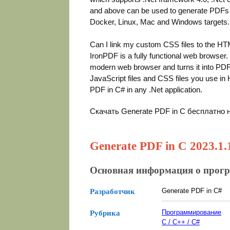
and above can be used to generate PDFs i
Docker, Linux, Mac and Windows targets.
Can I link my custom CSS files to the HTM
IronPDF is a fully functional web browser
modern web browser and turns it into PDF con
JavaScript files and CSS files you use i
PDF in C# in any .Net application.
Скачать Generate PDF in C бесплатно 
Generate PDF in C 2023.1.
Основная информация о прог
Generate PDF in C#
Разработчик
Программирование
Рубрика
C / C++ / C#