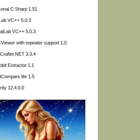
onal C Sharp 1.51
Lab VC++ 5.0.3
alLab VC++ 5.0.3
iewer with repeater support 1.0
Crafter.NET 3.3.4
obit Extractor 1.1
tCompare lite 1.5
rity 12.4.0.0