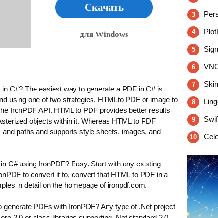
Скачать
Pers
3
Plot
4
для Windows
Sign
5
VNCV
6
Skin
7
 in C#? The easiest way to generate a PDF in C# is
nd using one of two strategies. HTMLto PDF or image to
Ling
8
 the IronPDF API. HTML to PDF provides better results
Swif
9
sterized objects within it. Whereas HTML to PDF
s and paths and supports style sheets, images, and
Cele
10
 C# using IronPDF? Easy. Start with any existing
nPDF to convert it to, convert that HTML to PDF in a
amples in detail on the homepage of ironpdf.com.
to generate PDFs with IronPDF? Any type of .Net project
re 2.0 or class libraries supporting .Net standard 2.0