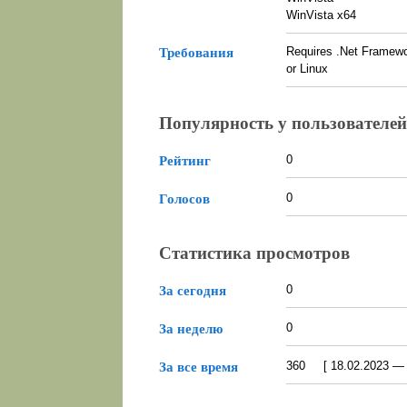
WinVista x64
Requires .Net Framewor
Требования
or Linux
Популярность у пользователей
0
Рейтинг
0
Голосов
Статистика просмотров
0
За сегодня
0
За неделю
360 [ 18.02.2023 — 0
За все время