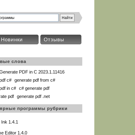
Новинки
Отзывы
вые слова
Generate PDF in C 2023.1.11416
pdf c#
generate pdf from c#
pdf in c#
c# generate pdf
rate pdf
generate pdf .net
ярные программы рубрики
 Ink 1.4.1
 Editor 1.4.0