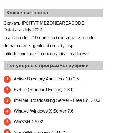
Ключевые слова
Скачать IPCITYTIMEZONEAREACODE
Database July.2022
ip area code
IDD code
ip time zone
zip code
domain name
geolocation
city
isp
latitude longitude
ip country city
ip address
Популярные программы рубрики
Active Directory Audit Tool 1.0.0.5
1
Ez4file (Standard Edition) 1.3.0
2
Internet Broadcasting Server - Free Ed. 2.0.3
3
WinaXe Windows X Server 7.6
4
WinSSHD 5.02
5
SimpleIPCExpress 1.0.0.2
6