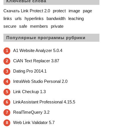
Ключевые слова
Скачать Link Protect 2.0
protect
image
page
links
urls
hyperlinks
bandwidth
leaching
secure
safe
members
private
Популярные программы рубрики
A1 Website Analyzer 5.0.4
1
CiAN Text Replacer 3.87
2
Dating Pro 2014.1
3
IntraWeb Studio Personal 2.0
4
Link Checkup 1.3
5
LinkAssistant Professional 4.15.5
6
RealTimeQuery 3.2
7
Web Link Validator 5.7
8