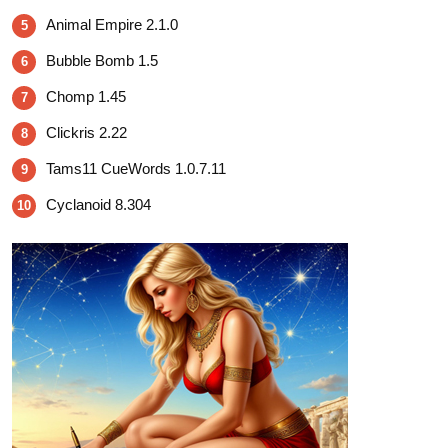
Animal Empire 2.1.0
5
Bubble Bomb 1.5
6
Chomp 1.45
7
Clickris 2.22
8
Tams11 CueWords 1.0.7.11
9
Cyclanoid 8.304
10