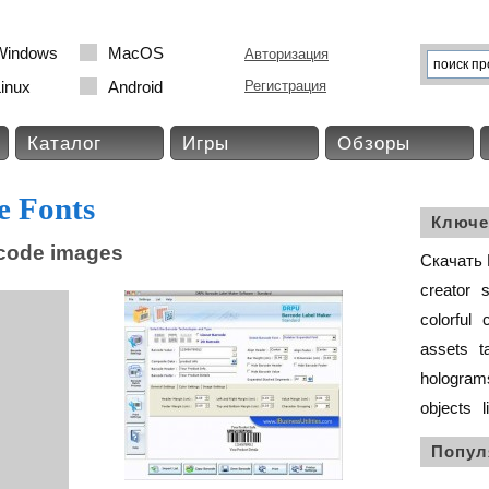
Windows
MacOS
Авторизация
inux
Android
Регистрация
Каталог
Игры
Обзоры
e Fonts
Ключе
arcode images
Скачать 
creator
s
colorful
assets
t
hologram
objects
l
Попул