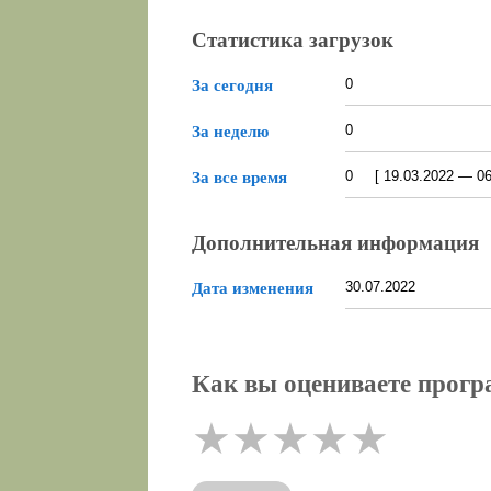
Статистика загрузок
0
За сегодня
0
За неделю
0 [ 19.03.2022 — 06.
За все время
Дополнительная информация
30.07.2022
Дата изменения
Как вы оцениваете програ
★
★
★
★
★