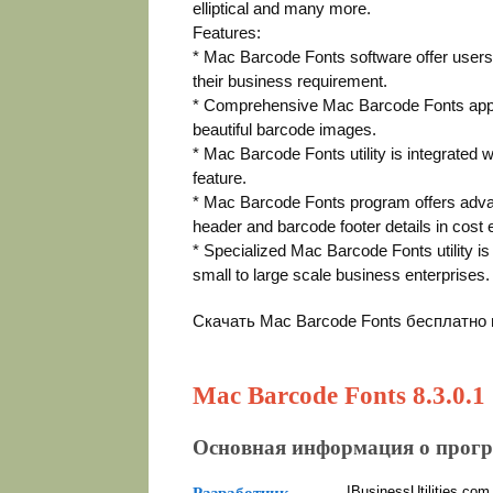
elliptical and many more.
Features:
* Mac Barcode Fonts software offer users 
their business requirement.
* Comprehensive Mac Barcode Fonts applica
beautiful barcode images.
* Mac Barcode Fonts utility is integrated w
feature.
* Mac Barcode Fonts program offers advan
header and barcode footer details in cost 
* Specialized Mac Barcode Fonts utility is 
small to large scale business enterprises.
Скачать Mac Barcode Fonts бесплатно
Mac Barcode Fonts 8.3.0.1
Основная информация о прог
IBusinessUtilities.com
Разработчик