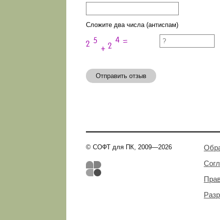
Сложите два числа (антиспам)
Отправить отзыв
© СОФТ для ПК, 2009—2026
Обра
Сог
Пра
Разр