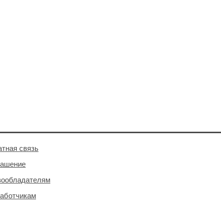
тная связь
лашение
вообладателям
аботчикам