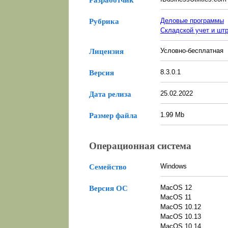
Деловые программы
Рубрика
Складской учет и шт
Условно-бесплатная
Лицензия
8.3.0.1
Версия
25.02.2022
Дата релиза
1.99 Mb
Размер файла
Операционная система
Windows
Семейство
MacOS 12
Версия ОС
MacOS 11
MacOS 10.12
MacOS 10.13
MacOS 10.14