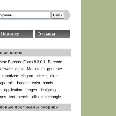
Новинки
Отзывы
вые слова
Mac Barcode Fonts 8.3.0.1
Barcode
oftware
apple
Macintosh
generate
customized
elegant
price
sticker
ags
rolls
badges
wrist
bands
s
application
images
designing
ines
text
pencils
ellipse
rectangle
ярные программы рубрики