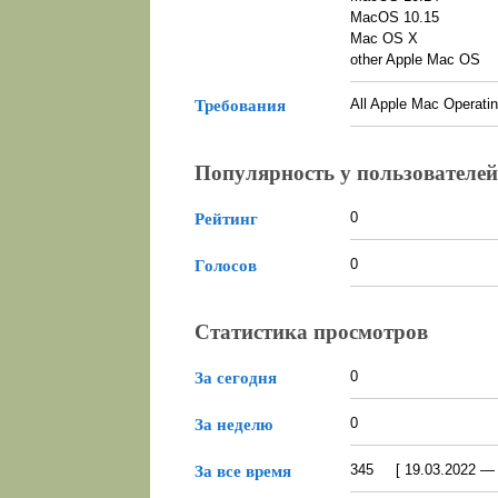
MacOS 10.15
Mac OS X
other Apple Mac OS
All Apple Mac Operat
Требования
Популярность у пользователей
0
Рейтинг
0
Голосов
Статистика просмотров
0
За сегодня
0
За неделю
345 [ 19.03.2022 — 0
За все время