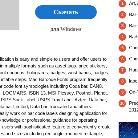
Art,
1
Скачать
Bar 
2
Bar 
3
для Windows
BarC
4
Cum
5
Cumu
ication is easy and simple to users and offer users to
6
in multiple formats such as asset tags, price stickers,
Hard
7
scount coupons, holograms, badges, wrist bands, badges,
countable steps. Mac Barcode Fonts program frequently
labe
8
bar code font symbologies including Coda bar, EAN8,
On-T
9
of 5, LOGMARS, ISBN 13, MSI Plessey, Postnet, Planet,
USPS Sack Label, USPS Tray Label, Aztec, Data bar,
Prec
10
a bar Limited, Data bar Truncated and others.
201
asily work on bar code labels designing application for
knowledge or professional guidance for operating
 users with sophisticated feature to conveniently create
es and sizes including rectangle, rounded rectangle,