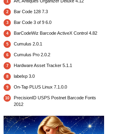
Art, Antiques Organizer Deluxe 4.12
1
Bar Code 128 7.3
2
Bar Code 3 of 9 6.0
3
BarCodeWiz Barcode ActiveX Control 4.82
4
Cumulus 2.0.1
5
Cumulus Pro 2.0.2
6
Hardware Asset Tracker 5.1.1
7
labelxp 3.0
8
On-Tap PLUS Linux 7.1.0.0
9
PrecisionID USPS Postnet Barcode Fonts
10
2012