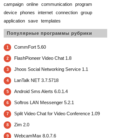
campaign
online
communication
program
device
phones
internet
connection
group
application
save
templates
Популярные программы рубрики
CommFort 5.60
1
FlashPioneer Video Chat 1.8
2
Jhoos Social Networking Service 1.1
3
LanTalk NET 3.7.5718
4
Android Sms Alerts 6.0.1.4
5
Softros LAN Messenger 5.2.1
6
Split Video Chat for Video Conference 1.09
7
Zim 2.0
8
WebcamMax 8.0.7.6
9