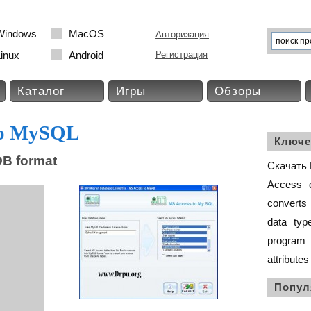
Windows
MacOS
Авторизация
inux
Android
Регистрация
Каталог
Игры
Обзоры
to MySQL
Ключе
 DB format
Скачать 
Access
converts
data
typ
program
attributes
Попул