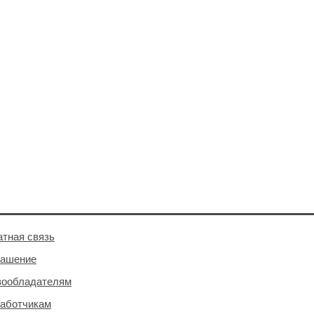
тная связь
лашение
вообладателям
аботчикам