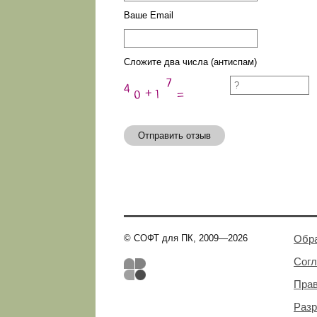
Ваше Email
Сложите два числа (антиспам)
Отправить отзыв
© СОФТ для ПК, 2009—2026
Обра
Сог
Пра
Разр