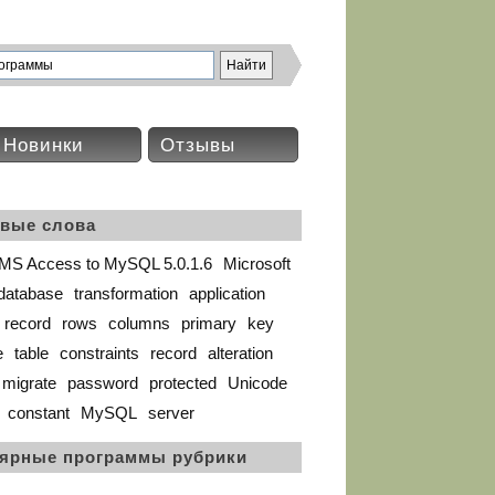
Новинки
Отзывы
вые слова
MS Access to MySQL 5.0.1.6
Microsoft
database
transformation
application
record
rows
columns
primary
key
e
table
constraints
record
alteration
migrate
password
protected
Unicode
constant
MySQL
server
ярные программы рубрики