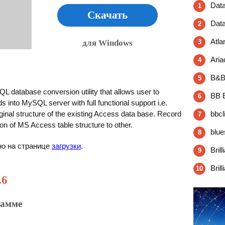
Dat
1
Скачать
Dat
2
Atla
для Windows
3
Aria
4
B&B
5
database conversion utility that allows user to
BB 
6
 into MySQL server with full functional support i.e.
inal structure of the existing Access data base. Record
bbcl
7
ion of MS Access table structure to other.
blue
8
но на странице
загрузки
.
Bril
9
Bril
10
.6
рамме