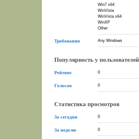
Win7 x64
WinVista
WinVista x64
WinXP
Other
Any Windows
Требования
Популярность у пользователей
0
Рейтинг
0
Голосов
Статистика просмотров
0
За сегодня
0
За неделю