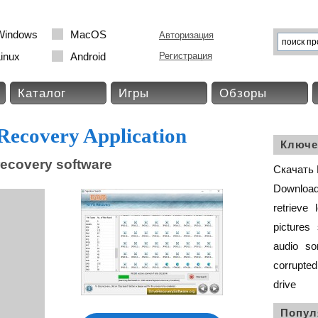
Windows
MacOS
Авторизация
inux
Android
Регистрация
Каталог
Игры
Обзоры
ecovery Application
Ключе
recovery software
Скачать 
Download
retrieve
pictures
audio
so
corrupted
drive
Попул