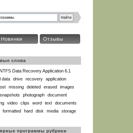
Новинки
Отзывы
вые слова
NTFS Data Recovery Application 6.1
 data
drive
recovery
application
lost
missing
deleted
erased
images
snapshots
photograph
document
ng
video
clips
word
text
documents
formatted
hard
disk
media
storage
ярные программы рубрики