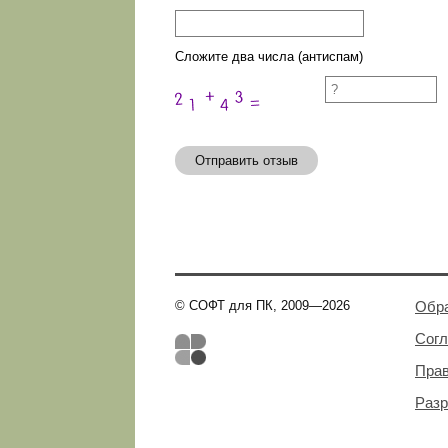
Сложите два числа (антиспам)
Отправить отзыв
© СОФТ для ПК, 2009—2026
Обра
Сог
Пра
Разр