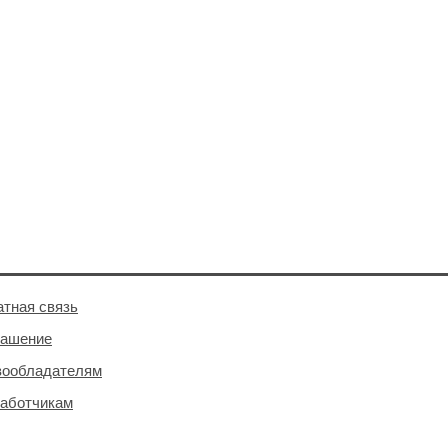
тная связь
лашение
вообладателям
аботчикам