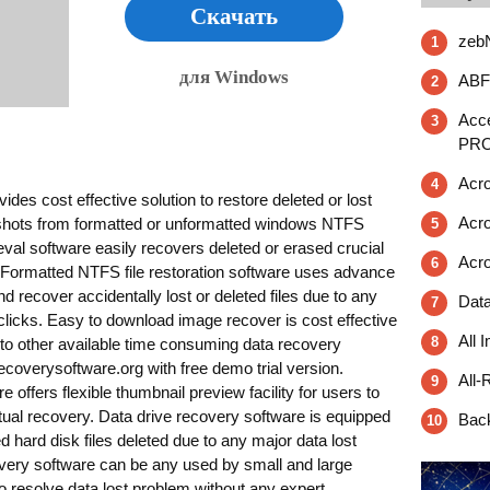
Скачать
zeb
1
для Windows
ABF
2
Acc
3
PRO
Acro
4
es cost effective solution to restore deleted or lost
Acro
napshots from formatted or unformatted windows NTFS
5
ieval software easily recovers deleted or erased crucial
Acro
6
n. Formatted NTFS file restoration software uses advance
d recover accidentally lost or deleted files due to any
Dat
7
clicks. Easy to download image recover is cost effective
All 
8
to other available time consuming data recovery
ecoverysoftware.org with free demo trial version.
All-
9
offers flexible thumbnail preview facility for users to
ctual recovery. Data drive recovery software is equipped
Back
10
d hard disk files deleted due to any major data lost
very software can be any used by small and large
o resolve data lost problem without any expert