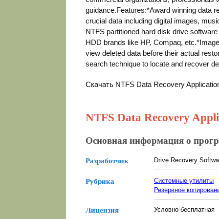
guidance.Features:*Award winning data re
crucial data including digital images, mus
NTFS partitioned hard disk drive software i
HDD brands like HP, Compaq, etc.*Image re
view deleted data before their actual rest
search technique to locate and recover dele
Скачать NTFS Data Recovery Applicati
NTFS Data Recovery Applic
Основная информация о прог
Drive Recovery Softwa
Разработчик
Системные утилиты
Рубрика
Резервное копирован
Условно-бесплатная
Лицензия