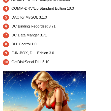
COMM-DRV/Lib Standard Edition 19.0
4
DAC for MySQL 3.1.0
5
DC Binding Recordset 3.71
6
DC Data Manger 3.71
7
DLL Control 1.0
8
F-IN-BOX, DLL Edition 3.0
9
GetDiskSerial DLL 5.10
10