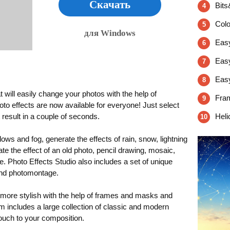
Скачать
Bits
4
Colo
5
для Windows
Easy
6
Eas
7
Easy
8
 will easily change your photos with the help of
Fram
9
oto effects are now available for everyone! Just select
 result in a couple of seconds.
Heli
10
ows and fog, generate the effects of rain, snow, lightning
eate the effect of an old photo, pencil drawing, mosaic,
. Photo Effects Studio also includes a set of unique
 and photomontage.
 more stylish with the help of frames and masks and
m includes a large collection of classic and modern
touch to your composition.