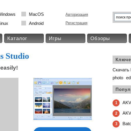
Windows
MacOS
Авторизация
inux
Android
Регистрация
Каталог
Игры
Обзоры
s Studio
Ключе
easily!
Скачать P
photo
ed
Попул
AKV
1
AKV
2
Batc
3