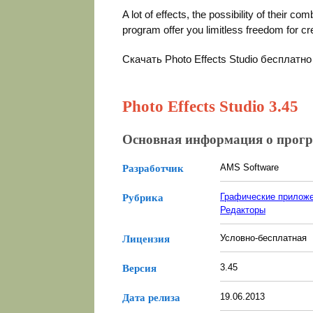
A lot of effects, the possibility of their c
program offer you limitless freedom for cr
Скачать Photo Effects Studio бесплатн
Photo Effects Studio 3.45
Основная информация о прог
AMS Software
Разработчик
Графические прилож
Рубрика
Редакторы
Условно-бесплатная
Лицензия
3.45
Версия
19.06.2013
Дата релиза