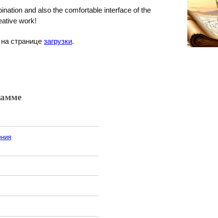
ombination and also the comfortable interface of the
eative work!
о на странице
загрузки
.
рамме
ения