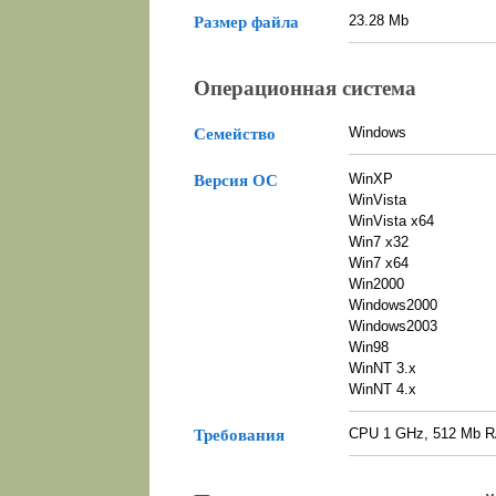
23.28 Mb
Размер файла
Операционная система
Windows
Семейство
WinXP
Версия ОС
WinVista
WinVista x64
Win7 x32
Win7 x64
Win2000
Windows2000
Windows2003
Win98
WinNT 3.x
WinNT 4.x
CPU 1 GHz, 512 Mb R
Требования