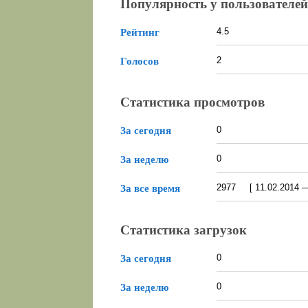
Популярность у пользователей
4.5
Рейтинг
2
Голосов
Статистика просмотров
0
За сегодня
0
За неделю
2977 [ 11.02.2014 — 
За все время
Статистика загрузок
0
За сегодня
0
За неделю