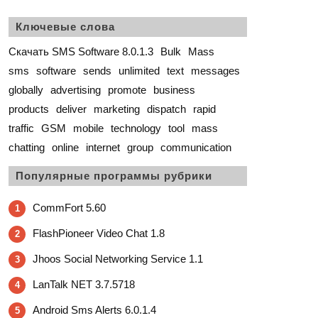
Ключевые слова
Скачать SMS Software 8.0.1.3
Bulk
Mass
sms
software
sends
unlimited
text
messages
globally
advertising
promote
business
products
deliver
marketing
dispatch
rapid
traffic
GSM
mobile
technology
tool
mass
chatting
online
internet
group
communication
Популярные программы рубрики
CommFort 5.60
1
FlashPioneer Video Chat 1.8
2
Jhoos Social Networking Service 1.1
3
LanTalk NET 3.7.5718
4
Android Sms Alerts 6.0.1.4
5