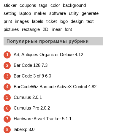
sticker
coupons
tags
color
background
setting
laptop
maker
software
utility
generate
print
images
labels
ticket
logo
design
text
pictures
rectangle
2D
linear
font
Популярные программы рубрики
Art, Antiques Organizer Deluxe 4.12
1
Bar Code 128 7.3
2
Bar Code 3 of 9 6.0
3
BarCodeWiz Barcode ActiveX Control 4.82
4
Cumulus 2.0.1
5
Cumulus Pro 2.0.2
6
Hardware Asset Tracker 5.1.1
7
labelxp 3.0
8