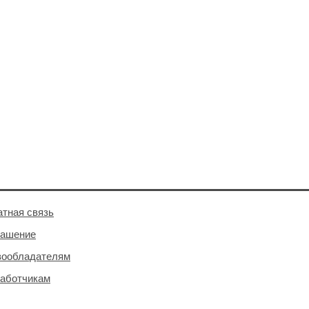
тная связь
лашение
вообладателям
аботчикам