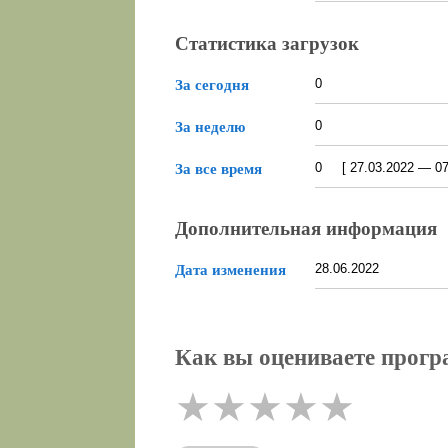
Статистика загрузок
0
За сегодня
0
За неделю
0 [ 27.03.2022 — 07.
За все время
Дополнительная информация
28.06.2022
Дата изменения
Как вы оцениваете програ
★
★
★
★
★