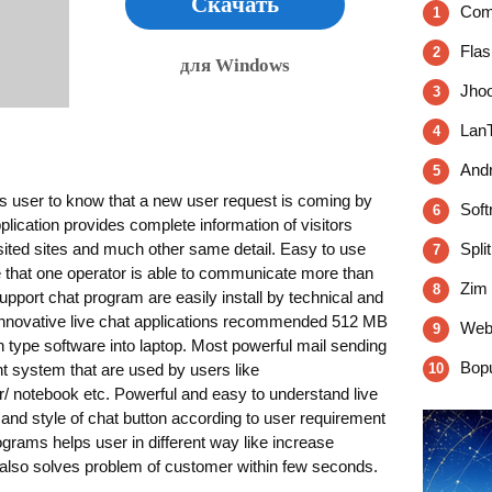
Скачать
Com
1
Flas
2
для Windows
Jhoo
3
LanT
4
Andr
5
s user to know that a new user request is coming by
Soft
6
lication provides complete information of visitors
isited sites and much other same detail. Easy to use
Spli
7
e that one operator is able to communicate more than
Zim 
8
pport chat program are easily install by technical and
 Innovative live chat applications recommended 512 MB
Web
9
type software into laptop. Most powerful mail sending
Bopu
nt system that are used by users like
10
/ notebook etc. Powerful and easy to understand live
and style of chat button according to user requirement
grams helps user in different way like increase
also solves problem of customer within few seconds.