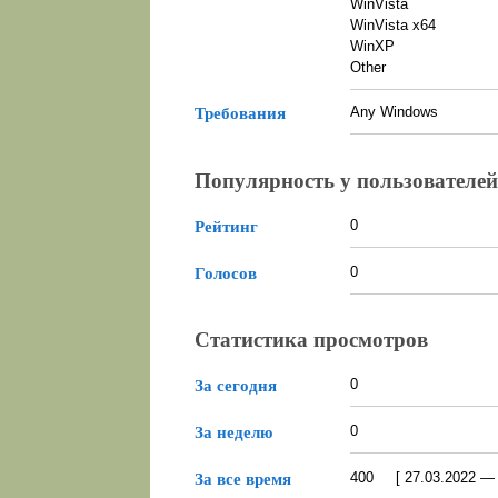
WinVista
WinVista x64
WinXP
Other
Any Windows
Требования
Популярность у пользователей
0
Рейтинг
0
Голосов
Статистика просмотров
0
За сегодня
0
За неделю
400 [ 27.03.2022 — 0
За все время