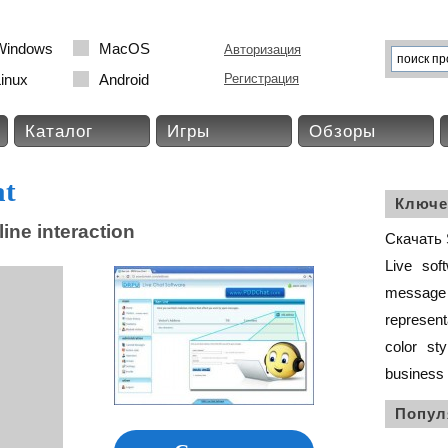
Windows
MacOS
Авторизация
inux
Android
Регистрация
Каталог
Игры
Обзоры
at
Ключе
ine interaction
Скачать S
Live
sof
message
represent
color
sty
business
Попул