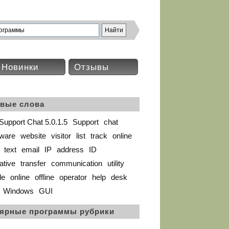
Новинки
Отзывы
вые слова
upport Chat 5.0.1.5
Support
chat
tware
website
visitor
list
track
online
text
email
IP
address
ID
ative
transfer
communication
utility
le
online
offline
operator
help
desk
Windows
GUI
ярные программы рубрики