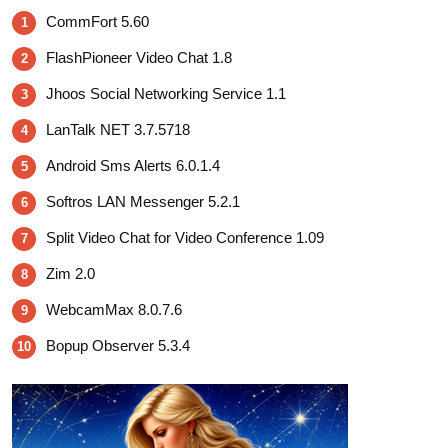
CommFort 5.60
1
FlashPioneer Video Chat 1.8
2
Jhoos Social Networking Service 1.1
3
LanTalk NET 3.7.5718
4
Android Sms Alerts 6.0.1.4
5
Softros LAN Messenger 5.2.1
6
Split Video Chat for Video Conference 1.09
7
Zim 2.0
8
WebcamMax 8.0.7.6
9
Bopup Observer 5.3.4
10