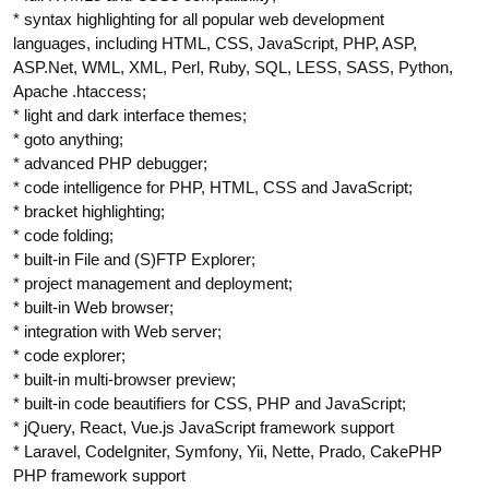
* syntax highlighting for all popular web development
languages, including HTML, CSS, JavaScript, PHP, ASP,
ASP.Net, WML, XML, Perl, Ruby, SQL, LESS, SASS, Python,
Apache .htaccess;
* light and dark interface themes;
* goto anything;
* advanced PHP debugger;
* code intelligence for PHP, HTML, CSS and JavaScript;
* bracket highlighting;
* code folding;
* built-in File and (S)FTP Explorer;
* project management and deployment;
* built-in Web browser;
* integration with Web server;
* code explorer;
* built-in multi-browser preview;
* built-in code beautifiers for CSS, PHP and JavaScript;
* jQuery, React, Vue.js JavaScript framework support
* Laravel, CodeIgniter, Symfony, Yii, Nette, Prado, CakePHP
PHP framework support