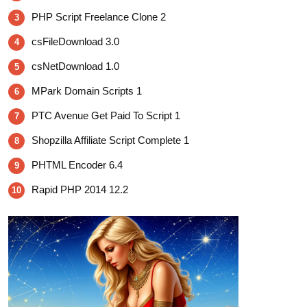
PHP Script Freelance Clone 2
3
csFileDownload 3.0
4
csNetDownload 1.0
5
MPark Domain Scripts 1
6
PTC Avenue Get Paid To Script 1
7
Shopzilla Affiliate Script Complete 1
8
PHTML Encoder 6.4
9
Rapid PHP 2014 12.2
10