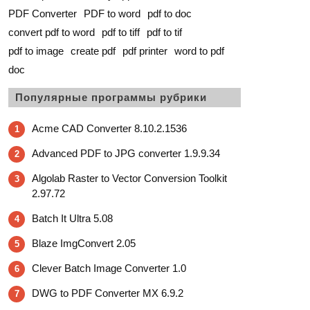
PDF Converter
PDF to word
pdf to doc
convert pdf to word
pdf to tiff
pdf to tif
pdf to image
create pdf
pdf printer
word to pdf
doc
Популярные программы рубрики
Acme CAD Converter 8.10.2.1536
1
Advanced PDF to JPG converter 1.9.9.34
2
Algolab Raster to Vector Conversion Toolkit
3
2.97.72
Batch It Ultra 5.08
4
Blaze ImgConvert 2.05
5
Clever Batch Image Converter 1.0
6
DWG to PDF Converter MX 6.9.2
7