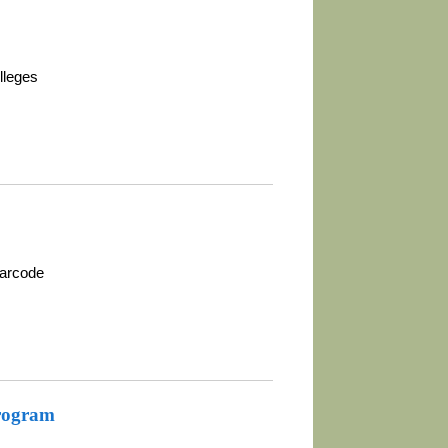
lleges
barcode
rogram