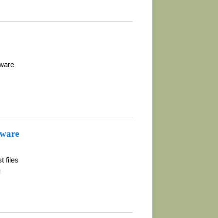
tware
tware
 files
e