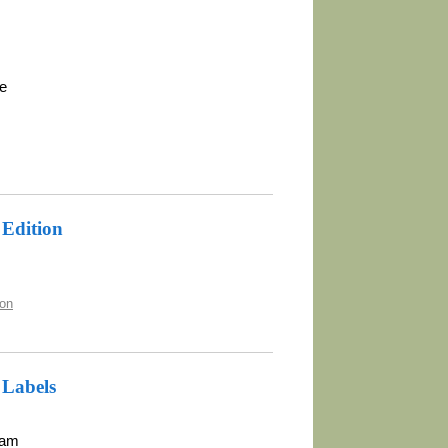
re
 Edition
ion
 Labels
ram