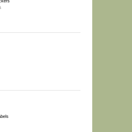
ickers
s
abels