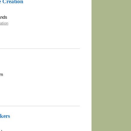
e Creation
ands
ation
am
ckers