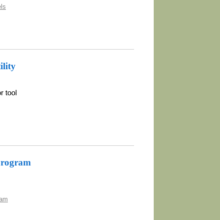
ls
lity
r tool
Program
ram