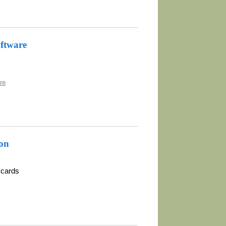
ftware
re
ion
 cards