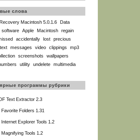
вые слова
Recovery Macintosh 5.0.1.6
Data
software
Apple
Macintosh
regain
missed
accidentally
lost
precious
text
messages
video
clippings
mp3
llection
screenshots
wallpapers
numbers
utility
undelete
multimedia
ярные программы рубрики
F Text Extractor 2.3
Favorite Folders 1.31
Internet Explorer Tools 1.2
Magnifying Tools 1.2