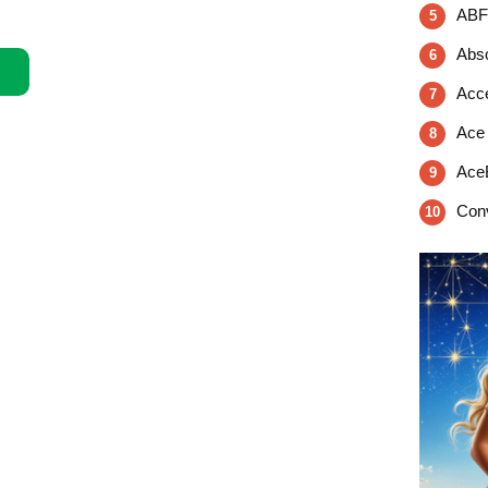
ABF
5
Abso
6
Acce
7
Ace 
8
Ace
9
Conv
10