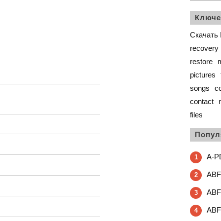
Ключе
Скачать 
recovery
restore
pictures
songs
co
contact
files
Попул
A-PD
1
ABF 
2
ABF 
3
ABF 
4