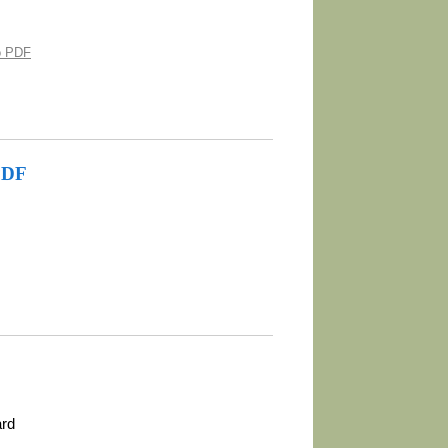
o PDF
PDF
ard