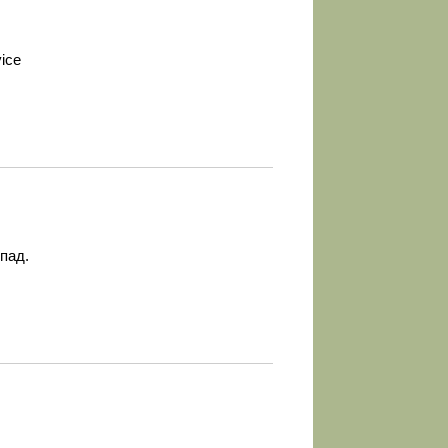
vice
пад.