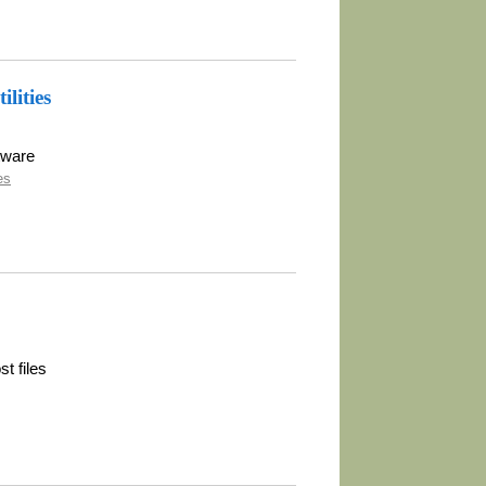
lities
tware
es
t files