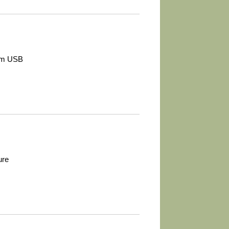
rom USB
ure