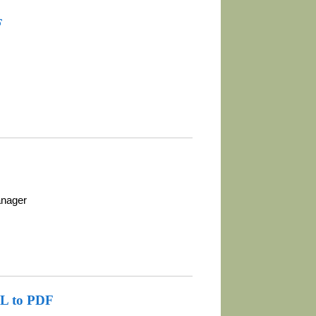
F
anager
L to PDF