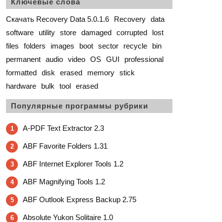
Ключевые слова
Скачать Recovery Data 5.0.1.6
Recovery
data
software
utility
store
damaged
corrupted
lost
files
folders
images
boot
sector
recycle
bin
permanent
audio
video
OS
GUI
professional
formatted
disk
erased
memory
stick
hardware
bulk
tool
erased
Популярные программы рубрики
A-PDF Text Extractor 2.3
1
ABF Favorite Folders 1.31
2
ABF Internet Explorer Tools 1.2
3
ABF Magnifying Tools 1.2
4
ABF Outlook Express Backup 2.75
5
Absolute Yukon Solitaire 1.0
6