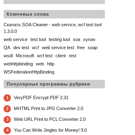
Ключевые слова
Скачать SOA Cleaner - web service, wcf test tool
1.3.0.0
web service
test tool
testing tool
soa
xyrow
QA
dev test
wcf
web service test
free
soap
wsdl
Microsoft
wcf test
client
rest
webhttpbinding
web
http
WSFederationHttpBinding
Популярные программы рубрики
VeryPDF Encrypt PDF 2.31
1
MHTML Print to JPG Converter 2.0
2
Web URL Print to PCL Converter 2.0
3
You Can Write Jingles for Money! 9.0
4