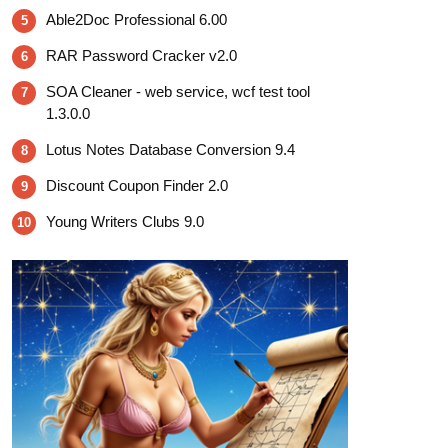
Able2Doc Professional 6.00
5
RAR Password Cracker v2.0
6
SOA Cleaner - web service, wcf test tool
7
1.3.0.0
Lotus Notes Database Conversion 9.4
8
Discount Coupon Finder 2.0
9
Young Writers Clubs 9.0
10