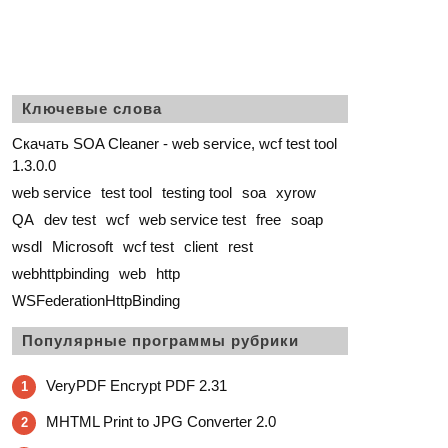
Ключевые слова
Скачать SOA Cleaner - web service, wcf test tool
1.3.0.0
web service
test tool
testing tool
soa
xyrow
QA
dev test
wcf
web service test
free
soap
wsdl
Microsoft
wcf test
client
rest
webhttpbinding
web
http
WSFederationHttpBinding
Популярные программы рубрики
VeryPDF Encrypt PDF 2.31
1
MHTML Print to JPG Converter 2.0
2