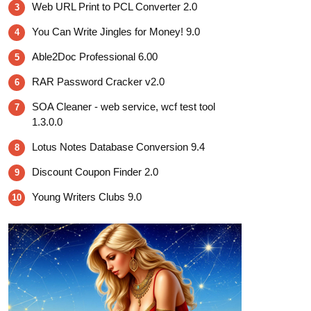
Web URL Print to PCL Converter 2.0
3
You Can Write Jingles for Money! 9.0
4
Able2Doc Professional 6.00
5
RAR Password Cracker v2.0
6
SOA Cleaner - web service, wcf test tool
7
1.3.0.0
Lotus Notes Database Conversion 9.4
8
Discount Coupon Finder 2.0
9
Young Writers Clubs 9.0
10