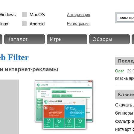
Windows
MacOS
Авторизация
inux
Android
Регистрация
Каталог
Игры
Обзоры
 Filter
После
и интернет-рекламы
Олег
29.
класна пр
Ключе
Скачать A
баннеры
фильтр 
нетчарт 