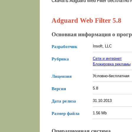
Скачать Adguard Web Filter бесплатно
Adguard Web Filter 5.8
Основная информация о прог
Insoft, LLC
Разработчик
Сети и интернет
Рубрика
Блокировка рекламы
Условно-бесплатная
Лицензия
5.8
Версия
31.10.2013
Дата релиза
1.56 Mb
Размер файла
Операционная система