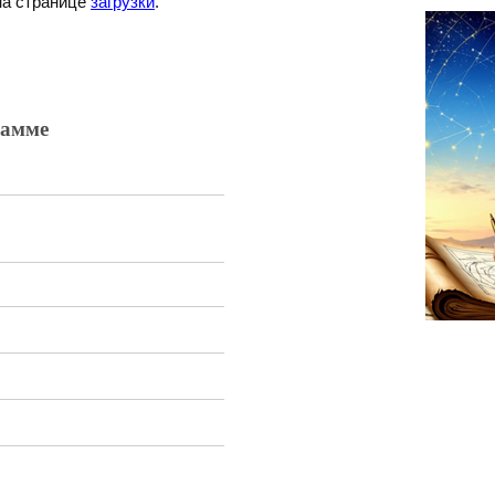
 на странице
загрузки
.
рамме