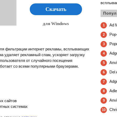
всплыва
Скачать
Попул
для Windows
Ad 
1
Pop-
2
Pop
3
ля фильтрации интернет рекламы, всплывающих
Adgu
4
а удаляет рекламный спам, ускоряет загрузку
 пользователя от случайного посещения
Anvi
5
ботает со всеми популярными браузерами.
Del 
6
Adgu
7
Adle
8
Anvi
ых сайтов
9
 битных системах
Chri
10