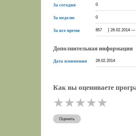
0
За сегодня
0
За неделю
857 [ 28.02.2014 — 0
За все время
Дополнительная информация
28.02.2014
Дата изменения
Как вы оцениваете програ
★
★
★
★
★
Оценить