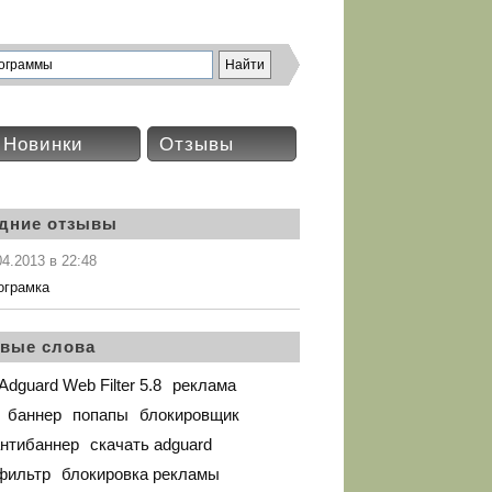
Новинки
Отзывы
дние отзывы
04.2013 в 22:48
ограмка
вые слова
dguard Web Filter 5.8
реклама
баннер
попапы
блокировщик
антибаннер
скачать adguard
фильтр
блокировка рекламы