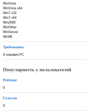
WinVista
WinVista x64
Win7 x32
Win7 x64
Win2000
WinOther
WinServer
Win98
Требования
A standard PC
Популярность у пользователей
Рейтинг
0
Голосов
0