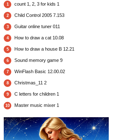
count 1, 2, 3 for kids 1
1
Child Control 2005 7.153
2
Guitar online tuner 011
3
How to draw a cat 10.08
4
How to draw a house B 12.21
5
Sound memory game 9
6
WinFlash Basic 12.00.02
7
Christmas_11 2
8
C letters for children 1
9
Master music mixer 1
10