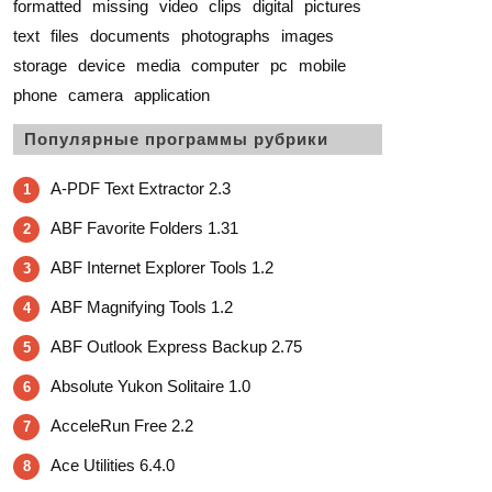
formatted
missing
video
clips
digital
pictures
text
files
documents
photographs
images
storage
device
media
computer
pc
mobile
phone
camera
application
Популярные программы рубрики
A-PDF Text Extractor 2.3
1
ABF Favorite Folders 1.31
2
ABF Internet Explorer Tools 1.2
3
ABF Magnifying Tools 1.2
4
ABF Outlook Express Backup 2.75
5
Absolute Yukon Solitaire 1.0
6
AcceleRun Free 2.2
7
Ace Utilities 6.4.0
8