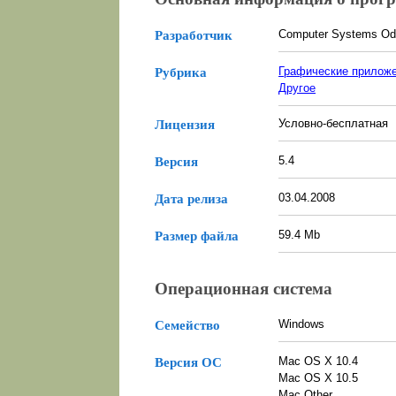
Computer Systems Od
Разработчик
Графические прилож
Рубрика
Другое
Условно-бесплатная
Лицензия
5.4
Версия
03.04.2008
Дата релиза
59.4 Mb
Размер файла
Операционная система
Windows
Семейство
Mac OS X 10.4
Версия ОС
Mac OS X 10.5
Mac Other