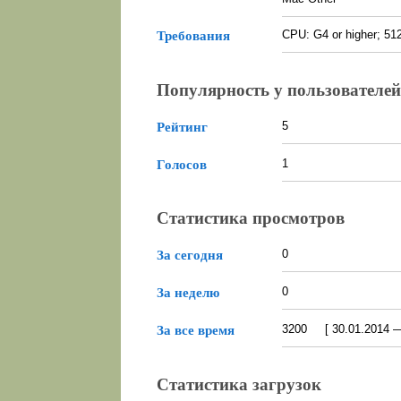
CPU: G4 or higher; 51
Требования
Популярность у пользователей
5
Рейтинг
1
Голосов
Статистика просмотров
0
За сегодня
0
За неделю
3200 [ 30.01.2014 — 
За все время
Статистика загрузок