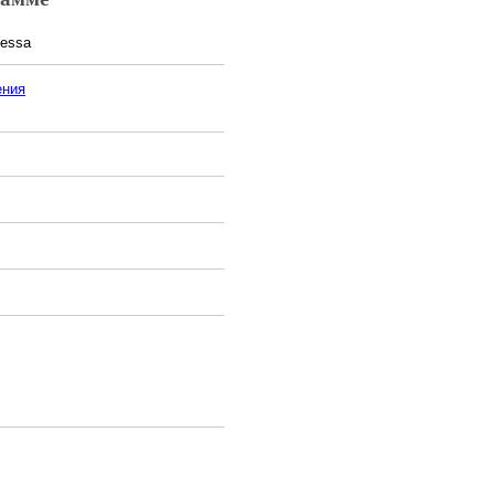
essa
ения