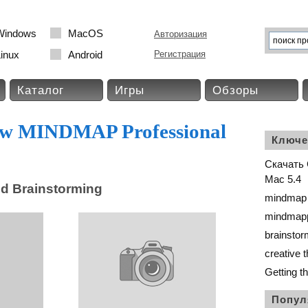
Windows
MacOS
Авторизация
inux
Android
Регистрация
Каталог
Игры
Обзоры
w MINDMAP Professional
Ключе
Скачать 
Mac 5.4
nd Brainstorming
mindmap 
mindmap
brainstor
creative t
Getting t
Попул