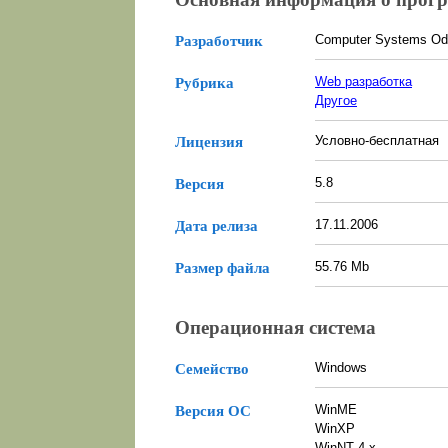
Computer Systems Od
Разработчик
Web разработка
Рубрика
Другое
Условно-бесплатная
Лицензия
5.8
Версия
17.11.2006
Дата релиза
55.76 Mb
Размер файла
Операционная система
Windows
Семейство
WinME
Версия ОС
WinXP
WinNT 4.x