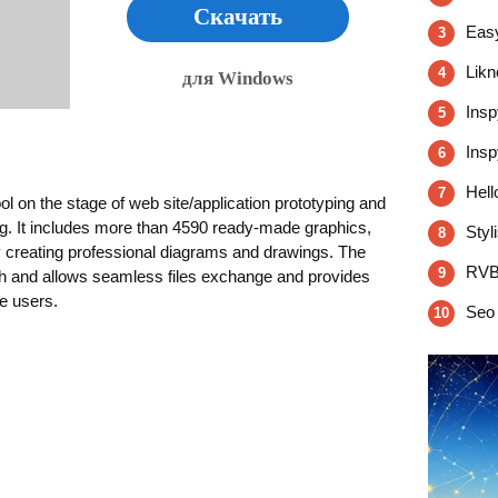
Скачать
Easy
3
Likn
4
для Windows
Insp
5
Insp
6
Hell
7
 on the stage of web site/application prototyping and
. It includes more than 4590 ready-made graphics,
Styl
8
y creating professional diagrams and drawings. The
RVB
9
h and allows seamless files exchange and provides
te users.
Seo 
10