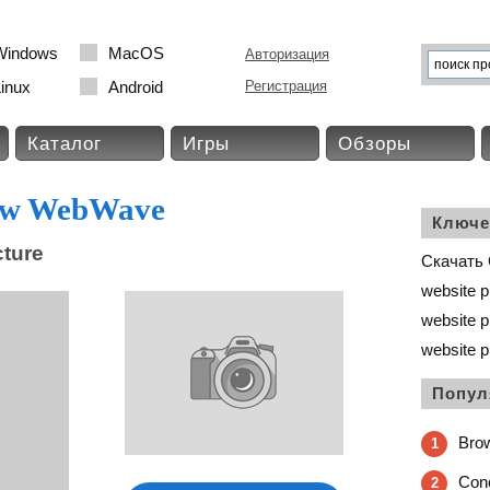
Windows
MacOS
Авторизация
inux
Android
Регистрация
Каталог
Игры
Обзоры
aw WebWave
Ключе
cture
Скачать
website p
website p
website p
Попул
Bro
1
Con
2