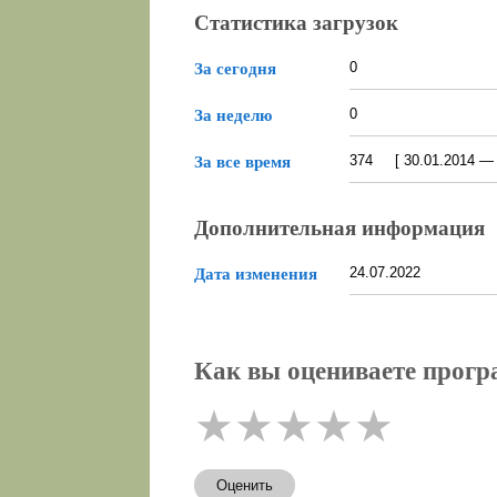
Статистика загрузок
0
За сегодня
0
За неделю
374 [ 30.01.2014 — 0
За все время
Дополнительная информация
24.07.2022
Дата изменения
Как вы оцениваете прог
★
★
★
★
★
Оценить