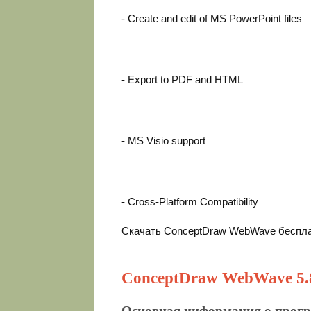
- Create and edit of MS PowerPoint files
- Export to PDF and HTML
- MS Visio support
- Cross-Platform Compatibility
Скачать ConceptDraw WebWave беспла
ConceptDraw WebWave 5.
Основная информация о прог